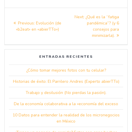
Navegación
Next
Next:
¿Qué es la “fatiga
de
Previous
post:
Previous:
Evolución (de
pandémica”? (y 6
post:
«b2eat» en «abierTTo»)
consejos para
entradas
minimizarla).
ENTRADAS RECIENTES
¿Cómo tomar mejores fotos con tu celular?
Historias de éxito: El Parrilero Andres (Experto abierTTo)
Trabajo y desilusión (No pierdas la pasión).
De la economía colaborativa a la «economía del exceso
10 Datos para entender la realidad de los micronegocios
en México