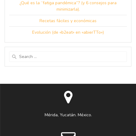
¿Qué es la “fatiga pandémica”? (y 6 consejos para
minimizarla).
Recetas fáciles y económicas
Evolución (de «b2eat» en «abierTTo»)
Search
for:
Mérida, Yucatán. México.