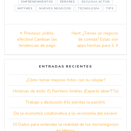
EMPRENDIMIENTOS
ERRORES
ESCUCHA ACTIVA
MIPYMES
NUEVOS NEGOCIOS
TECNOLOGÍA
TIPS
Navegación
Previous
Next
Previous:
¡Adiós,
Next:
¿Tienes un negocio
de
post:
post:
efectivo! Cambian las
de comida? Estas son
tendencias de pago
apps hechas para ti
entradas
ENTRADAS RECIENTES
¿Cómo tomar mejores fotos con tu celular?
Historias de éxito: El Parrilero Andres (Experto abierTTo)
Trabajo y desilusión (No pierdas la pasión).
De la economía colaborativa a la «economía del exceso
10 Datos para entender la realidad de los micronegocios
en México