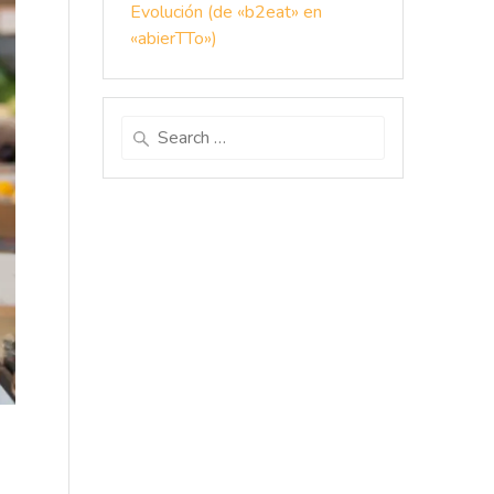
Evolución (de «b2eat» en
«abierTTo»)
Search
for: