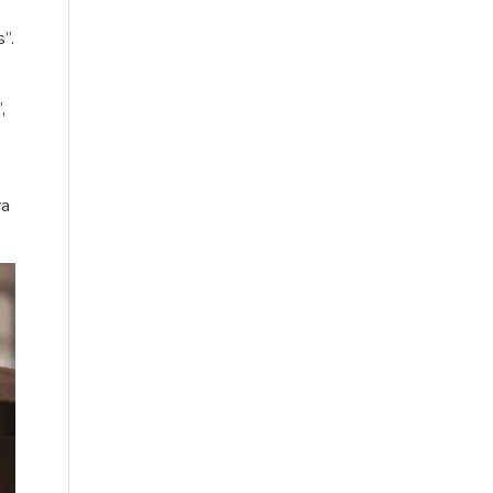
”.
,
ra