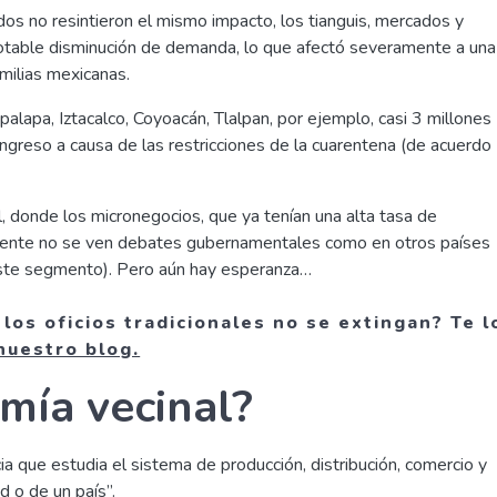
s no resintieron el mismo impacto, los tianguis, mercados y
notable disminución de demanda, lo que afectó severamente a una
amilias mexicanas.
palapa, Iztacalco, Coyoacán, Tlalpan, por ejemplo, casi 3 millones
greso a causa de las restricciones de la cuarentena (de acuerdo
 donde los micronegocios, que ya tenían una alta tasa de
emente no se ven debates gubernamentales como en otros países
ste segmento). Pero aún hay esperanza…
os oficios tradicionales no se extingan? Te l
nuestro blog.
mía vecinal?
a que estudia el sistema de producción, distribución, comercio y
 o de un país”.